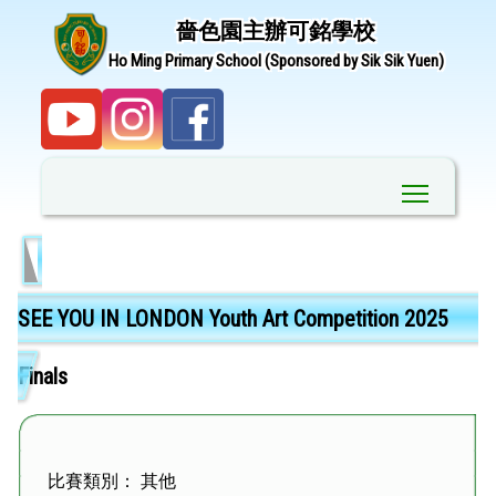
嗇色園主辦可銘學校
Ho Ming Primary School (Sponsored by Sik Sik Yuen)
Toggle ma
SEE YOU IN LONDON Youth Art Competition 2025
Finals
比賽類別： 其他