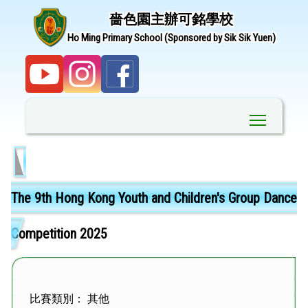
嗇色園主辦可銘學校
Ho Ming Primary School (Sponsored by Sik Sik Yuen)
Toggle ma
The 9th Hong Kong Youth and Children's Group Dance
Competition 2025
比賽類別： 其他