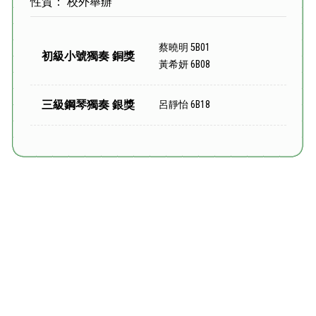
性質： 校外舉辦
蔡曉明 5B01
初級小號獨奏 銅獎
黃希妍 6B08
三級鋼琴獨奏 銀獎
呂靜怡 6B18