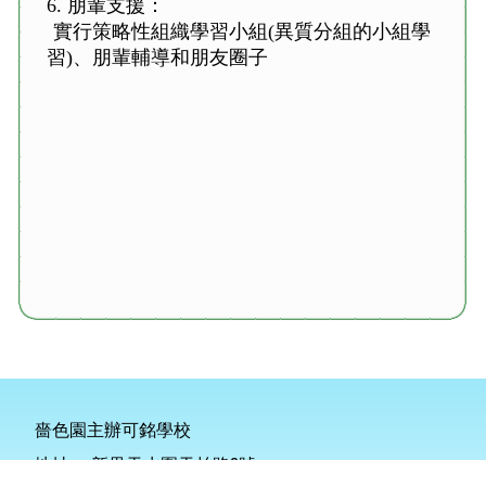
6. 朋輩支援：
實行策略性組織學習小組(異質分組的小組學
習)、朋輩輔導和朋友圈子
嗇色園主辦可銘學校
地址：
新界天水圍天柏路2號