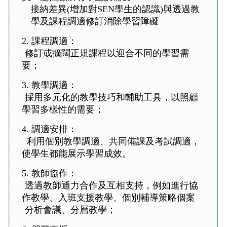
- 接納差異(增加對SEN學生的認識)與透過教
學及課程調適修訂消除學習障礙
2.
課程調適
：
修訂或擴闊正規課程以迎合不同的學習需
要；
3. 教學調適：
採用多元化的教學技巧和輔助工具，以照顧
學習多樣性的需要；
4. 調適安排：
利用個別
教學調適、共同備課
及考試調適
，
使學生都能展示學習成效。
5. 教師協作：
透過教師通力合作及互相支持，例如進行協
作教學、入班支援教學、個別輔導策略個案
分析會議、分層教學；