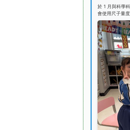
於 1 月與科
會使用尺子量度