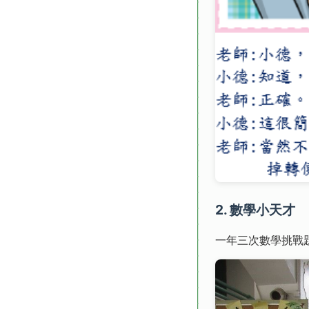
2. 數學小天才
一年三次數學挑戰