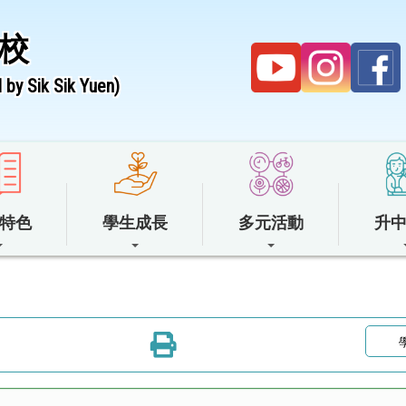
校
by Sik Sik Yuen)
特色
學生成長
多元活動
升