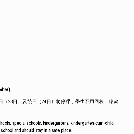
mber)
（23日）及後日（24日）將停課，學生不用回校，應留
ools, special schools, kindergartens, kindergarten-cum-child
school and should stay in a safe place.