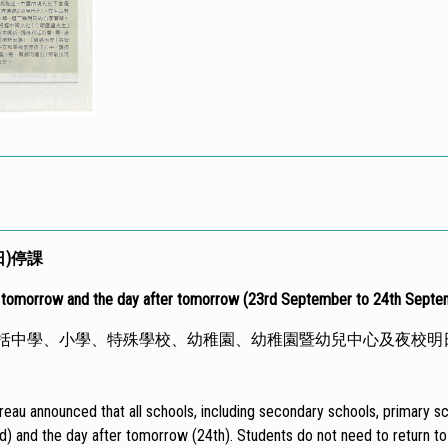
日)停課
d tomorrow and the day after tomorrow (23rd September to 24th Septe
括中學、小學、特殊學校、幼稚園、幼稚園暨幼兒中心及夜校明日
au announced that all schools, including secondary schools, primary sch
 and the day after tomorrow (24th). Students do not need to return to 