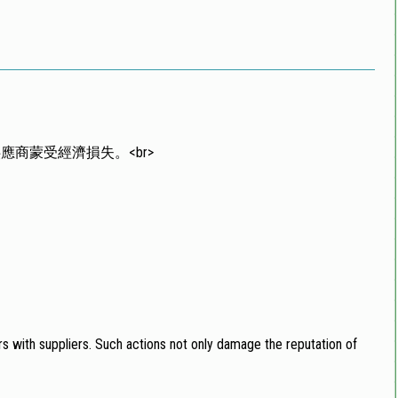
商蒙受經濟損失。<br>
rs with suppliers. Such actions not only damage the reputation of