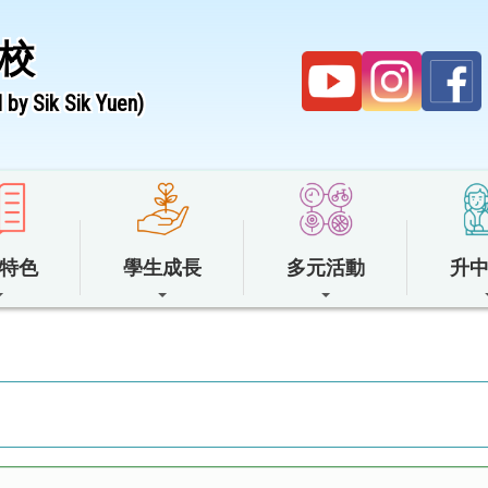
校
by Sik Sik Yuen)
特色
學生成長
多元活動
升