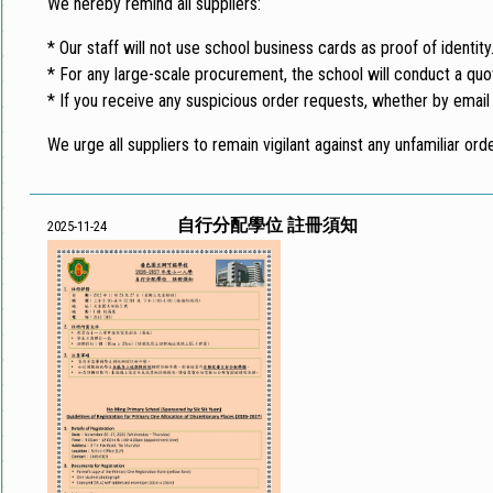
We hereby remind all suppliers:
* Our staff will not use school business cards as proof of identity
* For any large-scale procurement, the school will conduct a quo
* If you receive any suspicious order requests, whether by email 
We urge all suppliers to remain vigilant against any unfamiliar or
自行分配學位 註冊須知
2025-11-24