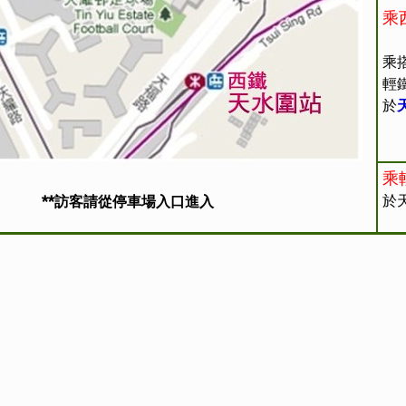
乘
乘
輕
於
乘
於
**訪客請從停車場入口進入