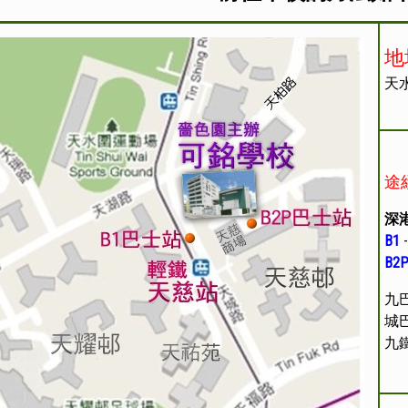
地
天
途
深
B1
-
B
2
九
城
九