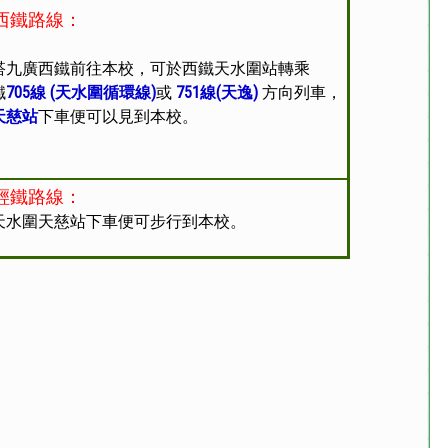
西鐵路線：
搭九廣西鐵前往本校，可於西鐵天水圍站轉乘
鐵
705線 (天水圍循環
線
)
或
751線(天逸)
方向列車，
天慈站
下車便可以見到本校。
輕鐵路線
：
天水圍
天慈站
下車便可步行到本校。