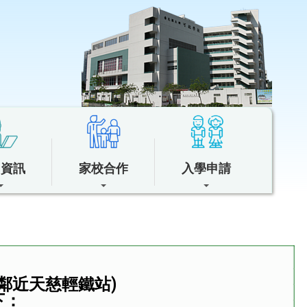
中資訊
家校合作
入學申請
(鄰近天慈輕鐵站)
下：