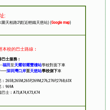
址:
水圍天柏路2號(近輕鐵天慈站)
(
Google map
)
經本校的巴士路線︰
港巴士服務︰
--
福田
至
天耀邨耀豐樓站
學校對面
下車
P
-----
深圳灣口岸
至
天慈站
學校側
下
車
巴︰
265B,265M,265P,269M,276,276P,276B,63X
巴︰
969A
鐵巴士︰
A73,A74,K73,K74