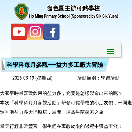
嗇色園主辦可銘學校
Ho Ming Primary School (Sponsored by Sik Sik Yuen)
Toggle ma
科學科每月參觀——益力多工廠大冒險
2026-03-19 (星期四)
活動類別：學習活動
大家平時最喜歡飲用的益力多，究竟是怎樣製造出來的呢？
本次「科學科月月參觀活動」帶領可銘學校的小朋友們，一同走
進香港益力多大埔廠房，展開一場益生菌探索之旅！
當天行程非常豐富，學生們在寓教於樂的過程中獲益匪淺：