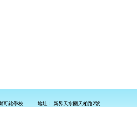
辦可銘學校
地址：
新界天水圍天柏路2號
45 0101
傳真：
2445 9247
電郵：
info@homing.edu.hk