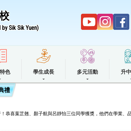
校
by Sik Sik Yuen)
特色
學生成長
多元活動
升
典禮
滿舉行！恭喜葉芷翹、顏子航與呂靜怡三位同學獲獎，他們在學業