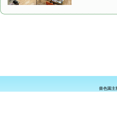
嗇色園主
電話：
24