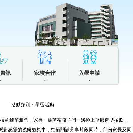
中資訊
家校合作
入學申請
活動類別：學習活動
七樓的銘華雅舍，家長一邊茗茶孩子們一邊換上華服造型拍照，
滿派對感覺的歡樂氣氛中，拍攝閱讀分享片段同時，部份家長及同