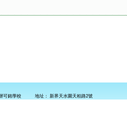
辦可銘學校
地址：
新界天水圍天柏路2號
45 0101
傳真：
2445 9247
電郵：
info@homing.edu.hk