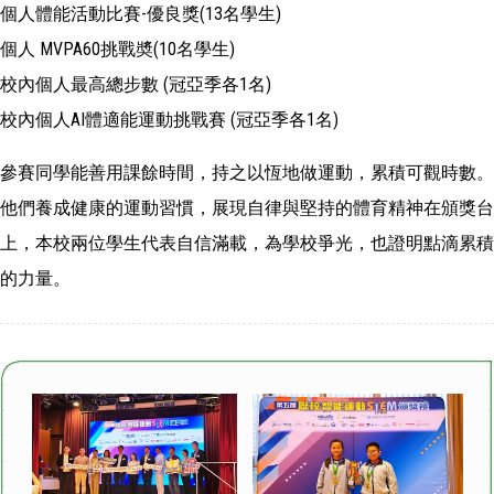
個人體能活動比賽-優良獎(13名學生)
個人 MVPA60挑戰奬(10名學生)
校內個人最高總步數 (冠亞季各1名)
校內個人AI體適能運動挑戰賽 (冠亞季各1名)
參賽同學能善用課餘時間，持之以恆地做運動，累積可觀時數。
他們養成健康的運動習慣，展現自律與堅持的體育精神在頒獎台
上，本校兩位學生代表自信滿載，為學校爭光，也證明點滴累積
的力量。