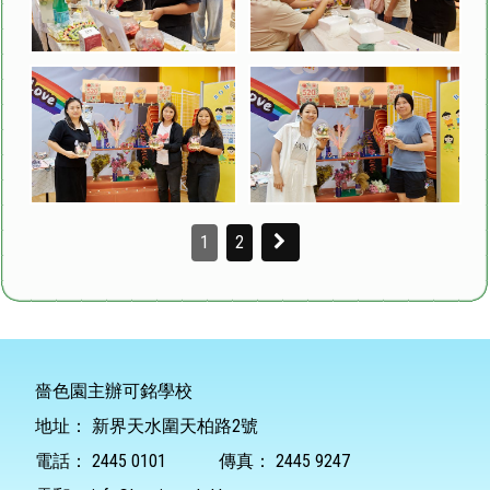
1
2
嗇色園主辦可銘學校
地址：
新界天水圍天柏路2號
電話：
2445 0101
傳真：
2445 9247