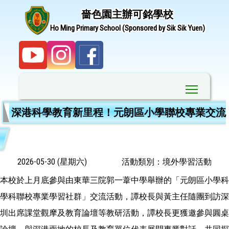
嗇色園主辦可銘學校
Ho Ming Primary School (Sponsored by Sik Sik Yuen)
Toggle ma
深港科學教育新里程！元朗區小學聯校專業交流
2026-05-30 (星期六)
活動類別：境外學習活動
本校於上月底參與由東華三院郭一葦中學舉辦的「元朗區小學科
學科聯校專業學習社群」交流活動，譚校長與黃主任隨團到訪深
圳出席課堂觀摩及教育論壇等教研活動，譚校長更獲邀參與圓桌