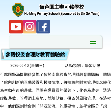
嗇色園主辦可銘學校
Ho Ming Primary School (Sponsored by Sik Sik Yuen)
Toggle ma
參觀投委會理財教育體驗館
2026-06-10 (星期三)
活動類別：學習活動
可銘同學滿懷期待參觀了位於南豐紗廠的理財教育體驗館，體驗
了館內創新的互動裝置和模擬情境，將抽象的財富管理概念轉化
為生動有趣的遊戲。同學在導賞員的帶領下，化身為農夫，透過
虛擬遊戲，管理網上農地，體驗儲蓄、投資與風險管理。在過程
中，他們深刻體會到「開源節流」的重要性，並學會區分「想