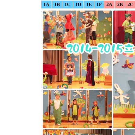
1A
1B
1C
1D
1E
1F
2A
2B
2C