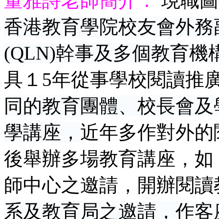
董雅詩
老師
簡介：
現職圖
香港教育學院校友會外務
(QLN)
幹事及多個教育機
具１
5
年從事學校
閱讀推
同的教育團體、校長會及
學講座，
近年多作對外的
後舉辦多場教育講座，如
師中心之邀請，開辦閱讀
系及教育局之邀請，作客