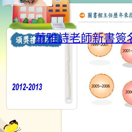
董雅詩老師新書簽