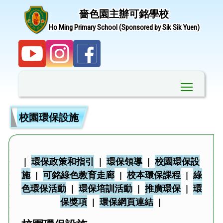
嗇色園主辦可銘學校
Ho Ming Primary School (Sponsored by Sik Sik Yuen)
Toggle ma
校園環保設施
|
環保政策和指引
|
環保領導
|
校園環保設
施
|
可銘綠色教育走廊
|
校本環保課程
|
綠
色環保活動
|
環保培訓活動
|
推廣環保
|
環
保獎項
|
環保網頁連結
|